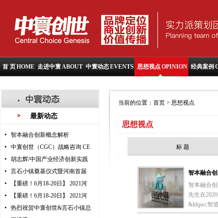
首 页
HOME
走进中寰
ABOUT
中寰动态
EVENTS
思想视点
OPINION
经典案例
当前的位置：
首页
> 思想视点
最新动态
思想视点
智本融合创新概念解析
中寰创世（CGC）战略咨询 CE
标 题
胡志辉/中国产业经济创新实践
言石小镇奠基仪式暨河南首届
智本融合创
【重磅！6月18-20日】 2021河
智本融合创
先生在20
【重磅！6月18-20日】 2021河
&ldquo
热烈祝贺中寰创世&言石小镇总