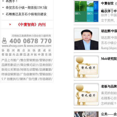
再携手！
中寰创世（C
恭贺言石小镇一期首批159.5亩
中寰创世（C
略伙伴｜中
石雕搬迁及言石小镇项目建设
伙伴｜中国企
立于郑州。
《中寰智商》内刊
胡志辉/中
胡志辉/中
言石小镇公
&amp;ldq
Mob研究院 
老板与品牌
索尼的创始
在顾客心目
怎样的呢？1
公关——企