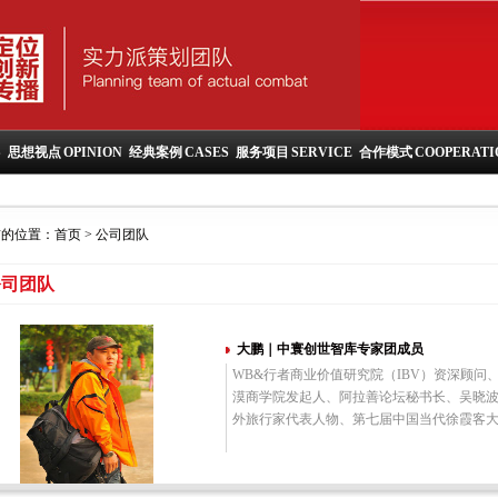
S
思想视点
OPINION
经典案例
CASES
服务项目
SERVICE
合作模式
COOPERATI
前的位置：
首页
> 公司团队
公司团队
大鹏｜中寰创世智库专家团成员
WB&行者商业价值研究院（IBV）资深顾
漠商学院发起人、阿拉善论坛秘书长、吴晓波“
外旅行家代表人物、第七届中国当代徐霞客