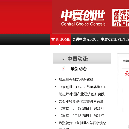
首 页
HOME
走进中寰
ABOUT
中寰动态
EVENT
当
最新动态
智本融合创新概念解析
中寰创世（CGC）战略咨询 CE
胡志辉/中国产业经济创新实践
言石小镇奠基仪式暨河南首届
【重磅！6月18-20日】 2021河
【重磅！6月18-20日】 2021河
热烈祝贺中寰创世&言石小镇总