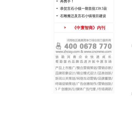
再携手！
恭贺言石小镇一期首批159.5亩
石雕搬迁及言石小镇项目建设
《中寰智商》内刊