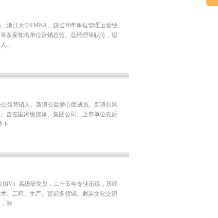
员，浙江大学EMBA、超过16年单位管理运营经
汁等多家知名单位营销总监、总经理等职位，现
伙人。
究员公益营销人、新浪公益爱心团成员、新浪社区
人。曾在国家级媒体、集团公司、上市单位先后
萝卜
（IBV）高级研究员，二十五年专业历练，历经
技术、工程、生产、贸易多领域。迥异文化交织
业，深